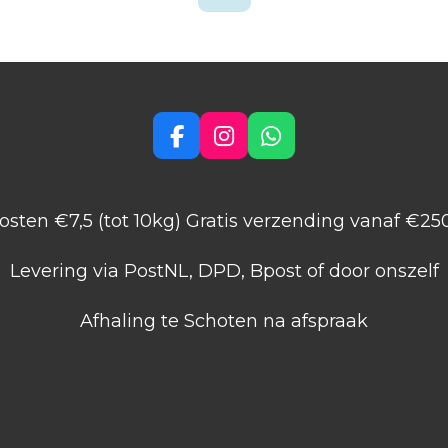
F
I
W
a
n
h
c
s
a
e
t
t
sten €7,5 (tot 10kg) Gratis verzending vanaf €2
b
a
s
o
g
A
o
r
p
Levering via PostNL, DPD, Bpost of door onszelf
k
a
p
m
Afhaling te Schoten na afspraak