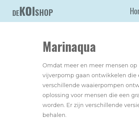
KOI
Ga
Ho
SHOP
DE
direct
naar
de
Marinaqua
hoofdinhoud
Omdat meer en meer mensen op zo
vijverpomp gaan ontwikkelen die 
verschillende waaierpompen ontwik
oplossing voor mensen die een gr
worden. Er zijn verschillende vers
behalen.