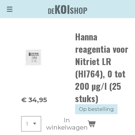
KOI
Ga
SHOP
DE
direct
naar
Hanna
de
hoofdinhoud
reagentia voor
Nitriet LR
(HI764), 0 tot
200 µg/l (25
stuks)
€ 34,95
Op bestelling
In
winkelwagen