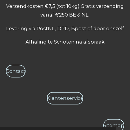
e
t
t
Verzendkosten €7,5 (tot 10kg) Gratis verzending
b
a
s
o
g
A
vanaf €250 BE & NL
o
r
p
k
a
p
Levering via PostNL, DPD, Bpost of door onszelf
m
Afhaling te Schoten na afspraak
Contact
Klantenservice
Sitemap