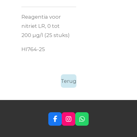
Reagentia voor
nitriet LR, 0 tot
200 µg/l (25 stuks)
HI764-25
Terug
F
I
W
a
n
h
c
s
a