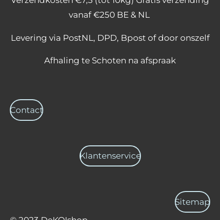
Verzendkosten €7,5 (tot 10kg) Gratis verzending
b
a
s
o
g
A
vanaf €250 BE & NL
o
r
p
k
a
p
Levering via PostNL, DPD, Bpost of door onszelf
m
Afhaling te Schoten na afspraak
Contact
Klantenservice
Sitemap