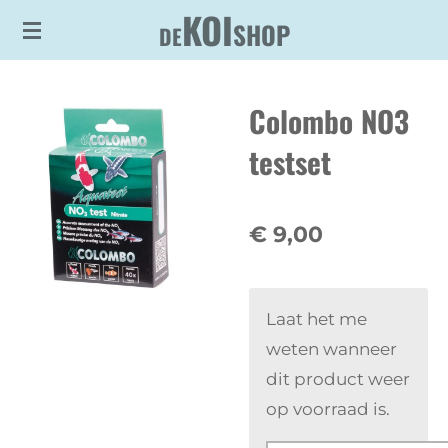
KOI
Ga
SHOP
DE
direct
naar
Colombo NO3
de
hoofdinhoud
testset
€ 9,00
Laat het me
weten wanneer
dit product weer
op voorraad is.