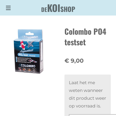
KOI
Ga
SHOP
DE
direct
naar
Colombo PO4
de
hoofdinhoud
testset
€ 9,00
Laat het me
weten wanneer
dit product weer
op voorraad is.