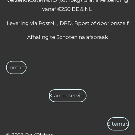
Verzendkosten €7,5 (tot 10kg) Gratis verzending
b
a
s
o
g
A
vanaf €250 BE & NL
o
r
p
k
a
p
Levering via PostNL, DPD, Bpost of door onszelf
m
Afhaling te Schoten na afspraak
Contact
Klantenservice
Sitemap