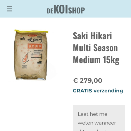
KOI
Ga
SHOP
DE
direct
naar
Saki Hikari
de
hoofdinhoud
Multi Season
Medium 15kg
€ 279,00
GRATIS verzending
Laat het me
weten wanneer