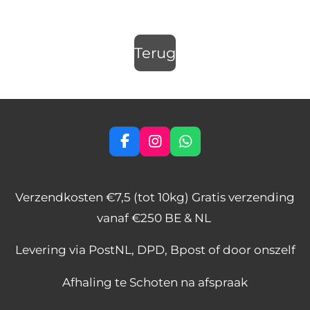
Terug
F
I
W
a
n
h
c
s
a
e
t
t
Verzendkosten €7,5 (tot 10kg) Gratis verzending
b
a
s
o
g
A
vanaf €250 BE & NL
o
r
p
k
a
p
Levering via PostNL, DPD, Bpost of door onszelf
m
Afhaling te Schoten na afspraak