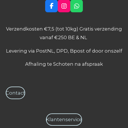
F
I
W
a
n
h
c
s
a
e
t
t
Verzendkosten €7,5 (tot 10kg) Gratis verzending
b
a
s
o
g
A
vanaf €250 BE & NL
o
r
p
k
a
p
Levering via PostNL, DPD, Bpost of door onszelf
m
Afhaling te Schoten na afspraak
Contact
Klantenservice