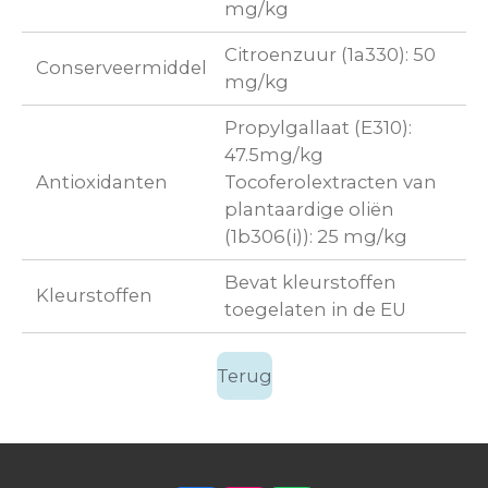
mg/kg
Citroenzuur (1a330): 50
Conserveermiddel
mg/kg
Propylgallaat (E310):
47.5mg/kg
Antioxidanten
Tocoferolextracten van
plantaardige oliën
(1b306(i)): 25 mg/kg
Bevat kleurstoffen
Kleurstoffen
toegelaten in de EU
Terug