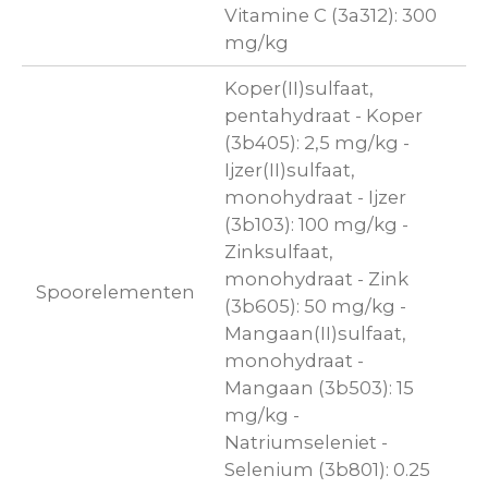
Vitamine C (3a312): 300
mg/kg
Koper(II)sulfaat,
pentahydraat - Koper
(3b405): 2,5 mg/kg -
Ijzer(II)sulfaat,
monohydraat - Ijzer
(3b103): 100 mg/kg -
Zinksulfaat,
monohydraat - Zink
Spoorelementen
(3b605): 50 mg/kg -
Mangaan(II)sulfaat,
monohydraat -
Mangaan (3b503): 15
mg/kg -
Natriumseleniet -
Selenium (3b801): 0.25