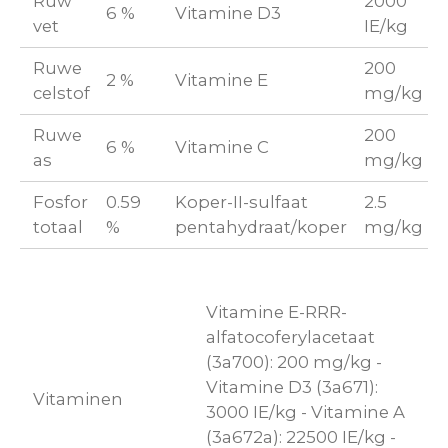
Ruw
2000
6 %
Vitamine D3
vet
IE/kg
Ruwe
200
2 %
Vitamine E
celstof
mg/kg
Ruwe
200
6 %
Vitamine C
as
mg/kg
Fosfor
0.59
Koper-II-sulfaat
2.5
totaal
%
pentahydraat/koper
mg/kg
Vitamine E-RRR-
alfatocoferylacetaat
(3a700): 200 mg/kg -
Vitamine D3 (3a671):
Vitaminen
3000 IE/kg - Vitamine A
(3a672a): 22500 IE/kg -