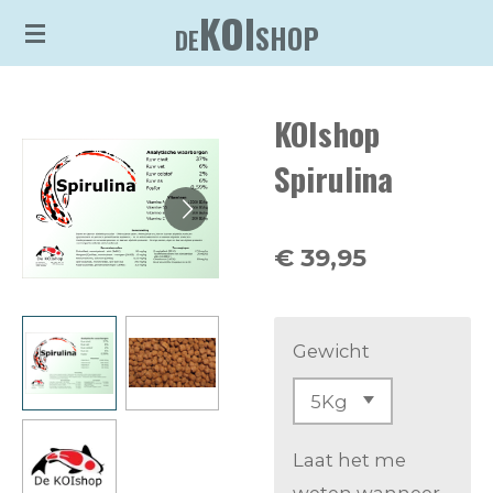
KOI
Ga
SHOP
DE
direct
naar
KOIshop
de
hoofdinhoud
Spirulina
€ 39,95
Gewicht
Laat het me