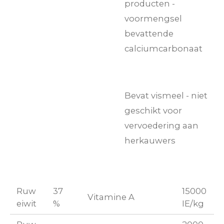
producten -
voormengsel
bevattende
calciumcarbonaat
Bevat vismeel - niet
geschikt voor
vervoedering aan
herkauwers
Ruw
37
15000
Vitamine A
eiwit
%
IE/kg