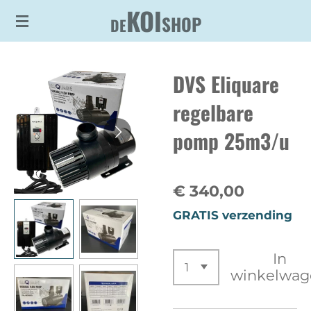
KOI
Ga
SHOP
DE
direct
naar
DVS Eliquare
de
hoofdinhoud
regelbare
pomp 25m3/u
€ 340,00
GRATIS verzending
In
winkelwag