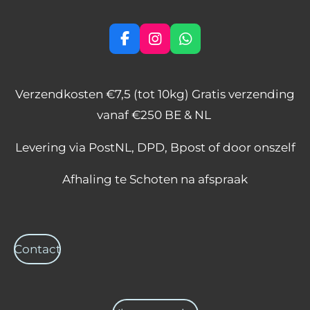
F
I
W
a
n
h
c
s
a
e
t
t
Verzendkosten €7,5 (tot 10kg) Gratis verzending
b
a
s
o
g
A
vanaf €250 BE & NL
o
r
p
k
a
p
Levering via PostNL, DPD, Bpost of door onszelf
m
Afhaling te Schoten na afspraak
Contact