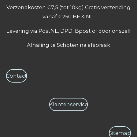
e
t
t
Verzendkosten €7,5 (tot 10kg) Gratis verzending
b
a
s
o
g
A
vanaf €250 BE & NL
o
r
p
k
a
p
Levering via PostNL, DPD, Bpost of door onszelf
m
Afhaling te Schoten na afspraak
Contact
Klantenservice
Sitemap