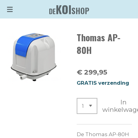
KOI
Ga
SHOP
DE
direct
naar
Thomas AP-
de
hoofdinhoud
80H
€ 299,95
GRATIS verzending
In
winkelwag
De Thomas AP-80H