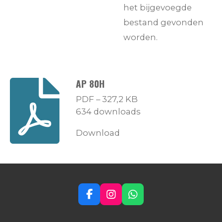
het bijgevoegde
bestand gevonden
worden.
AP 80H
PDF – 327,2 KB
634 downloads
Download
F
I
W
a
n
h
c
s
a